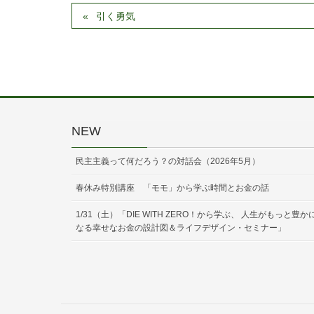
引く勇気
NEW
民主主義って何だろう？の対話会（2026年5月）
春休み特別講座 「モモ」から学ぶ時間とお金の話
1/31（土）「DIE WITH ZERO！から学ぶ、 人生がもっと豊か
なる幸せなお金の設計図＆ライフデザイン・セミナー」