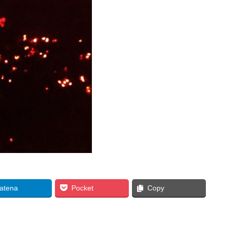
atena
Pocket
Copy