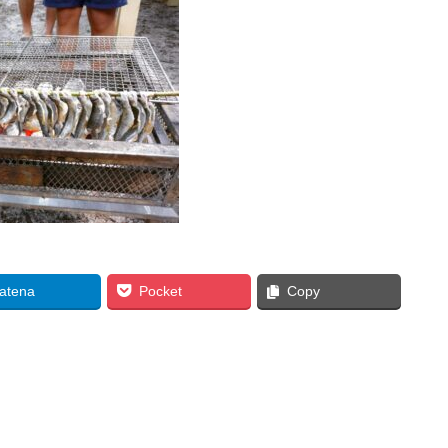
atena
Pocket
Copy