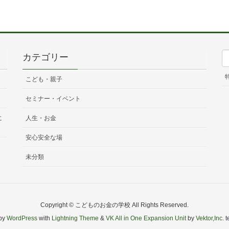
カテゴリー
こども・親子
セミナー・イベント
に
人生・お金
安心安全な場
未分類
Copyright © こどものお金の学校 All Rights Reserved.
by
WordPress
with
Lightning Theme
&
VK All in One Expansion Unit
by
Vektor,Inc.
t