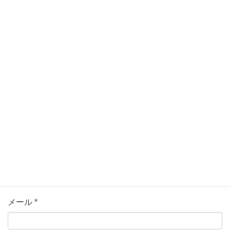
メールアドレスが公開されることはありません。
*
が付い
ている欄は必須項目です
コメント
名前
*
メール
*