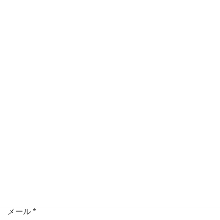
メールアドレスが公開されることはありません。
*
が付い
ている欄は必須項目です
コメント
名前
*
メール
*