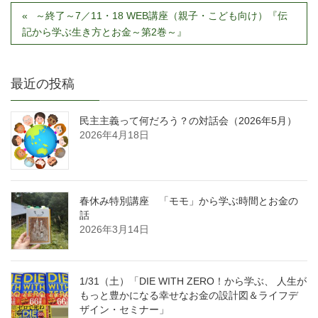
～終了～7／11・18 WEB講座（親子・こども向け）『伝
記から学ぶ生き方とお金～第2巻～』
最近の投稿
民主主義って何だろう？の対話会（2026年5月）
2026年4月18日
春休み特別講座 「モモ」から学ぶ時間とお金の
話
2026年3月14日
1/31（土）「DIE WITH ZERO！から学ぶ、 人生が
もっと豊かになる幸せなお金の設計図＆ライフデ
ザイン・セミナー」