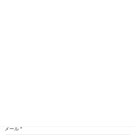
メールアドレスが公開されることはありません。
*
が付い
ている欄は必須項目です
コメント
名前
*
メール
*