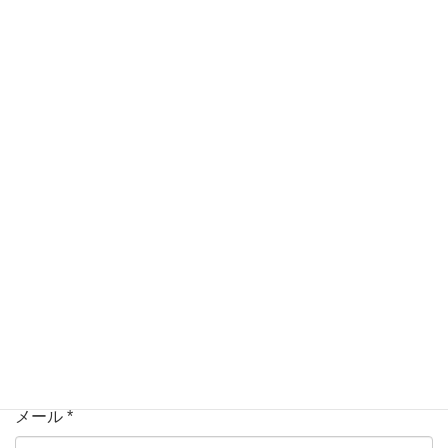
メールアドレスが公開されることはありません。
*
が付い
ている欄は必須項目です
コメント
名前
*
メール
*