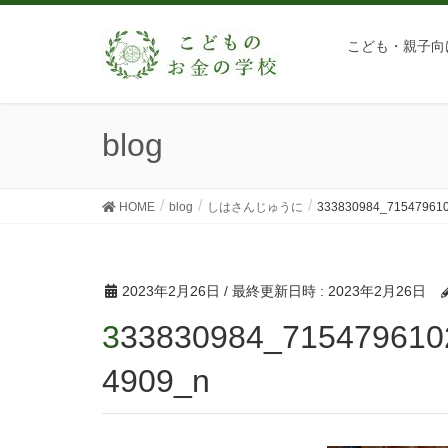
こども・親子向
blog
HOME
blog
しはさんじゅうに
333830984_71547961
2023年2月26日
/ 最終更新日時 :
2023年2月26日
333830984_715479610279083_759336744604412
4909_n