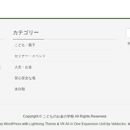
カテゴリー
こども・親子
セミナー・イベント
に
人生・お金
安心安全な場
未分類
Copyright © こどものお金の学校 All Rights Reserved.
by
WordPress
with
Lightning Theme
&
VK All in One Expansion Unit
by
Vektor,Inc.
t