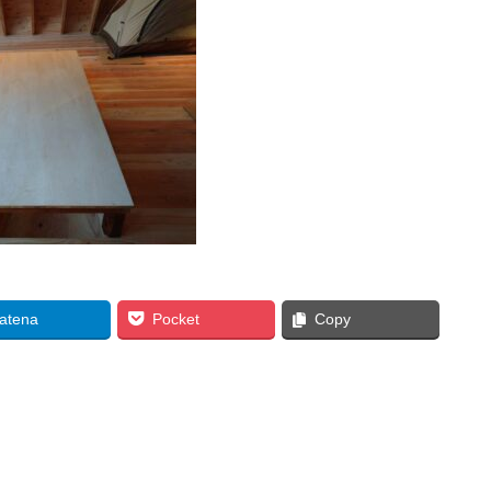
atena
Pocket
Copy