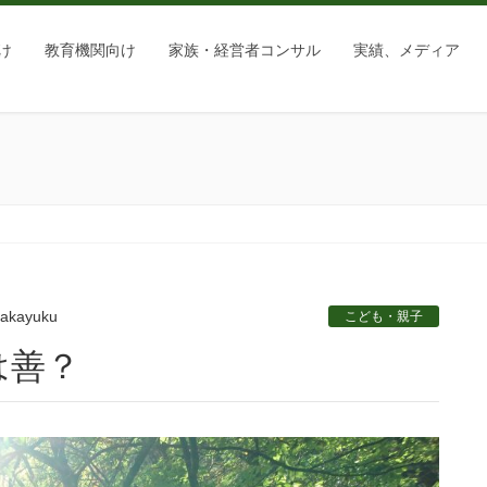
け
教育機関向け
家族・経営者コンサル
実績、メディア
？
takayuku
こども・親子
は善？