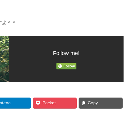
すよ＾＾
Follow me!
atena
Pocket
Copy