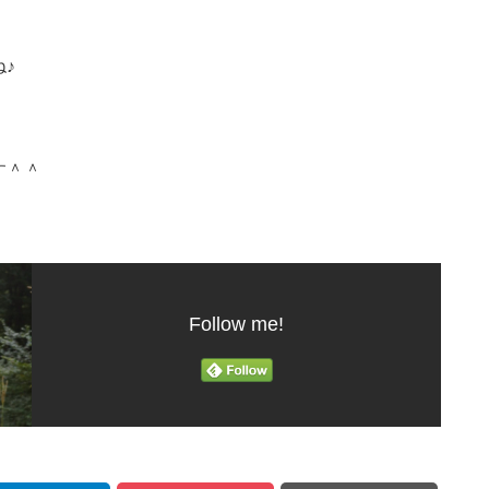
♪
す＾＾
Follow me!